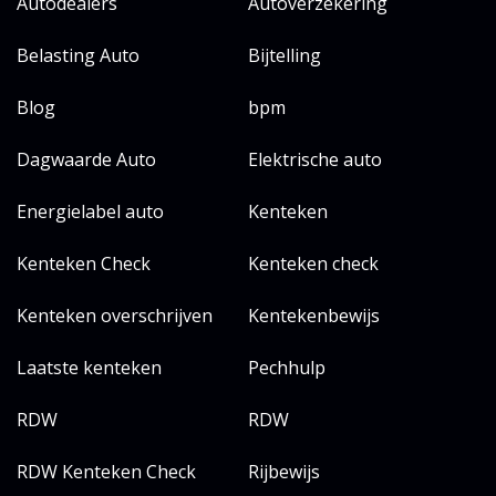
Autodealers
Autoverzekering
Belasting Auto
Bijtelling
Blog
bpm
Dagwaarde Auto
Elektrische auto
Energielabel auto
Kenteken
Kenteken Check
Kenteken check
Kenteken overschrijven
Kentekenbewijs
Laatste kenteken
Pechhulp
RDW
RDW
RDW Kenteken Check
Rijbewijs