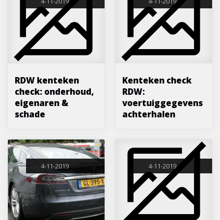
4-11-2019
4-11-2019
RDW kenteken
Kenteken check
check: onderhoud,
RDW:
eigenaren &
voertuiggegevens
schade
achterhalen
4-11-2019
4-11-2019