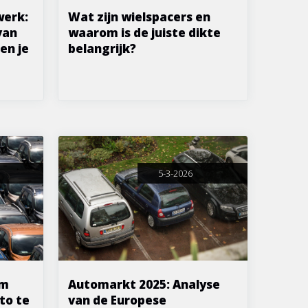
werk:
Wat zijn wielspacers en
van
waarom is de juiste dikte
en je
belangrijk?
5-3-2026
om
Automarkt 2025: Analyse
to te
van de Europese