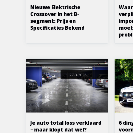
Nieuwe Elektrische
Waar
Crossover in het B-
verpli
segment: Prijs en
impor
Specificaties Bekend
moet
probl
27-3-2026
Je auto total loss verklaard
6 din
– maar klopt dat wel?
voord