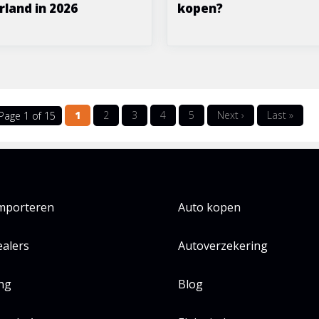
land in 2026
kopen?
1
2
3
4
5
Next ›
Last »
Page 1 of 15
importeren
Auto kopen
alers
Autoverzekering
ing
Blog