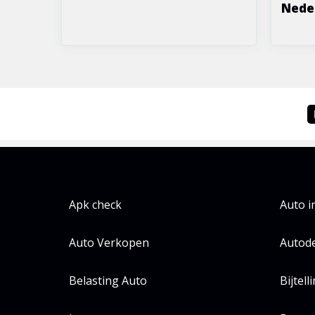
Neder
Apk check
Auto 
Auto Verkopen
Autode
Belasting Auto
Bijtell