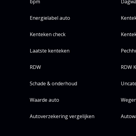
bpm
Dagwa
Energielabel auto
Kente
Kenteken check
Kentek
Laatste kenteken
Pechh
RDW
RDW K
Schade & onderhoud
Uncat
Waarde auto
Wegen
Autoverzekering vergelijken
Autow