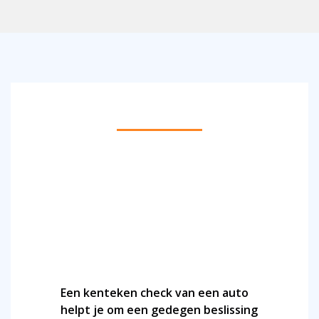
BEREKEN DE ACTUELE WAARDE VAN EEN AUTO
VIA EEN KENTEKEN CHECK
Een kenteken check van een auto
helpt je om een gedegen beslissing