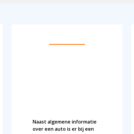
CHECK KENTEKEN: CONTROLEER HET
SCHADEVERLEDEN, KEURINGEN EN
KILOMETERSTAND
Naast algemene informatie
over een auto is er bij een