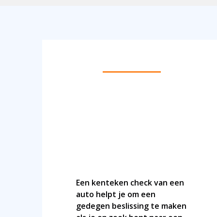
BEREKEN DE ACTUELE WAARDE VAN EEN
AUTO VIA EEN KENTEKEN CHECK
Een kenteken check van een
auto helpt je om een
gedegen beslissing te maken