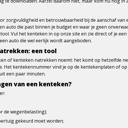
rag te downloaden. Aarzel daarom niet, maar kom nu nog in ac
voor zorgvuldigheid en betrouwbaarheid bij de aanschaf van e
en auto die past binnen je budget en waar je geen onverwac
ol. Vul het kenteken in op onze site en zie direct of je een 
 een auto die wel eerlijk wordt aangeboden.
atrekken: een tool
en of kenteken natrekken noemt: het komt op hetzelfde neer
e. Het kentekennummer vind je op de kentekenplaten of op 
uit een paar minuten.
ragen van een kenteken?
er:
or de
wegenbelasting
);
oertuig gekeurd moet worden;