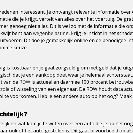
enen interessant. Je ontvangt relevante informatie over de 
matie die je krijgt, vertelt van alles over het voertuig. De gra
r genoeg niet alles. Dit is wel zo met de informatie die onz
 kwijt bent aan
wegenbelasting
, krijg je inzicht in het scha
at uitvoeren. Dit doe je gemakkelijk online en de benodigde 
limme keuze.
uig is kostbaar en je gaat zorgvuldig om met geld dat je ui
gisch dat je een aankoop doet waar je helemaal achterstaat. A
rt van de
RDW
is actueel en daarmee 100 procent betrouwbaa
role
of wisseling van een eigenaar. De RDW houdt data actueel
vol te voorkomen. Heb je een andere auto op het oog? Maak h
chtelijk?
elijk en wat kom je te weten over een auto die je op het oo
ar ook of het auto gestolen is. Dit gaat bijvoorbeeld op als