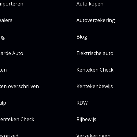
importeren
Auto kopen
alers
Autoverzekering
ing
Blog
arde Auto
Elektrische auto
ken
Kenteken Check
en overschrijven
Kentekenbewijs
ulp
RDW
enteken Check
Rijbewijs
egorized
Verzekeringen