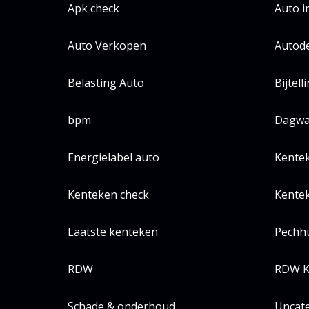
Apk check
Auto 
Auto Verkopen
Autode
Belasting Auto
Bijtell
bpm
Dagwa
Energielabel auto
Kente
Kenteken check
Kentek
Laatste kenteken
Pechh
RDW
RDW K
Schade & onderhoud
Uncat