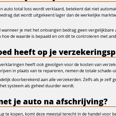
en auto total loss wordt verklaard, betekent dat niet automat
t bedrag dat wordt uitgekeerd lager dan de werkelijke markt
ral wanneer je met het ontvangen bedrag geen vergelijkbare 
 hoe de waarde is bepaald en om dit te controleren met an
oed heeft op je verzekerings
oss verklaringen heeft ook gevolgen voor de kosten van verz
hrijven in plaats van te repareren, nemen de totale schade-u
elijk doorberekend aan alle verzekerden. Zelfs als je zelf 
 het systeem als geheel duurder wordt.
et je auto na afschrijving?
erug te kopen, komt deze meestal terecht in de handel voor 