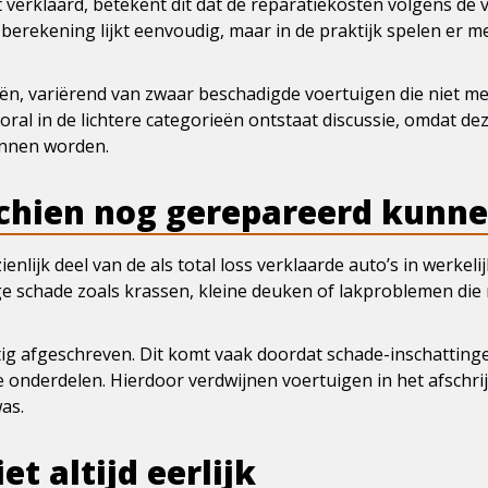
 verklaard, betekent dit dat de reparatiekosten volgens de
berekening lijkt eenvoudig, maar in de praktijk spelen er m
ën, variërend van zwaar beschadigde voertuigen die niet mee
oral in de lichtere categorieën ontstaat discussie, omdat d
nnen worden.
schien nog gerepareerd kunn
enlijk deel van de als total loss verklaarde auto’s in werkelij
e schade zoals krassen, kleine deuken of lakproblemen die 
g afgeschreven. Dit komt vaak doordat schade-inschattinge
onderdelen. Hierdoor verdwijnen voertuigen in het afschrijf
as.
et altijd eerlijk