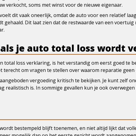
w verkocht, soms met winst voor de nieuwe eigenaar.
voelt dit vaak oneerlijk, omdat de auto voor een relatief 
dt gehaald. Dit laat zien dat de restwaarde van een voertuig 
r.
als je auto total loss wordt 
 total loss verklaring, is het verstandig om eerst goed te b
 het terecht om vragen te stellen over waarom reparatie geen 
 aangeboden vergoeding kritisch te bekijken. Je kunt zelf o
g realistisch is. In sommige gevallen kun je ook overwegen
 wordt bestempeld blijft toenemen, en niet altijd lijkt dat vol
k meer mogelijk dan op het eerste gezicht wordt aangenomen