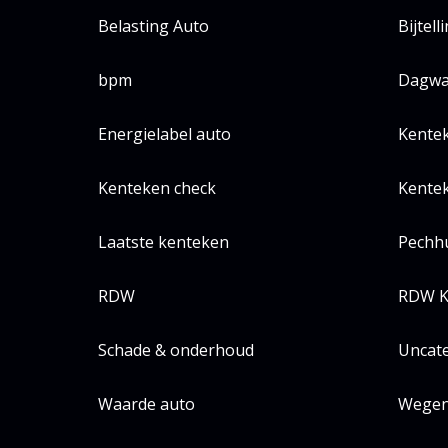
Belasting Auto
Bijtell
bpm
Dagwa
Energielabel auto
Kente
Kenteken check
Kentek
Laatste kenteken
Pechh
RDW
RDW K
Schade & onderhoud
Uncat
Waarde auto
Wegen