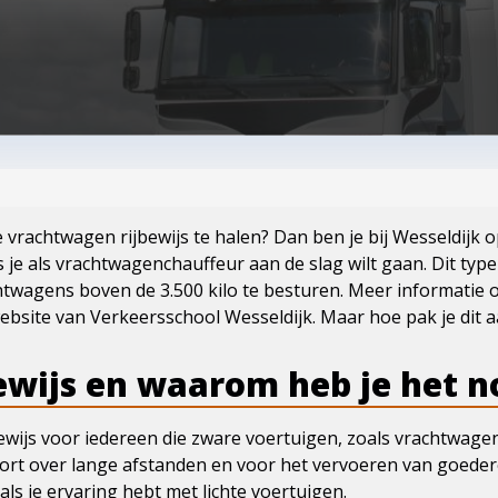
 vrachtwagen rijbewijs te halen? Dan ben je bij Wesseldijk o
s je als vrachtwagenchauffeur aan de slag wilt gaan. Dit type 
htwagens boven de 3.500 kilo te besturen. Meer informatie ov
website van Verkeersschool Wesseldijk. Maar hoe pak je dit 
bewijs en waarom heb je het n
ijbewijs voor iedereen die zware voertuigen, zoals vrachtwage
rt over lange afstanden en voor het vervoeren van goederen
ls je ervaring hebt met lichte voertuigen.