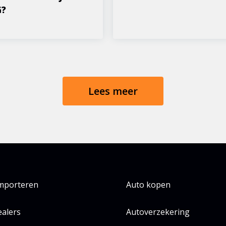
G?
Lees meer
importeren
Auto kopen
alers
Autoverzekering