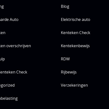
ing
Blog
arde Auto
Elektrische auto
ken
Kenteken Check
en overschrijven
Kentekenbewijs
ulp
RDW
enteken Check
Rijbewijs
egorized
Verzekeringen
belasting