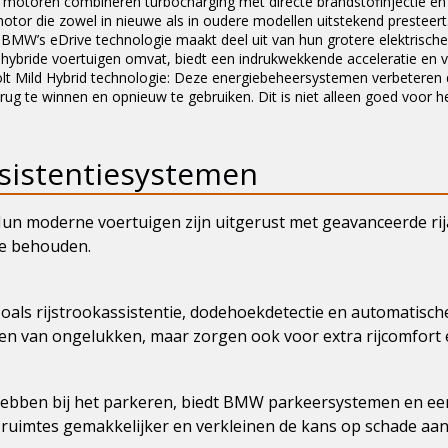
oren combineren turbocharging met directe brandstofinjectie en va
otor die zowel in nieuwe als in oudere modellen uitstekend presteert
: BMW’s eDrive technologie maakt deel uit van hun grotere elektrische
-in hybride voertuigen omvat, biedt een indrukwekkende acceleratie en 
lt Mild Hybrid technologie: Deze energiebeheersystemen verbeteren de
rug te winnen en opnieuw te gebruiken. Dit is niet alleen goed voor h
ssistentiesystemen
 Hun moderne voertuigen zijn uitgerust met geavanceerde rij
e behouden.
 zoals rijstrookassistentie, dodehoekdetectie en automati
men van ongelukken, maar zorgen ook voor extra rijcomfort
hebben bij het parkeren, biedt BMW parkeersystemen en e
 ruimtes gemakkelijker en verkleinen de kans op schade aan