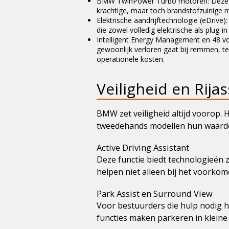
BMW TwinPower Turbo motoren: Deze mot
krachtige, maar toch brandstofzuinige m
Elektrische aandrijftechnologie (eDrive)
die zowel volledig elektrische als plug
Intelligent Energy Management en 48 vo
gewoonlijk verloren gaat bij remmen, te
operationele kosten.
Veiligheid en Rija
BMW zet veiligheid altijd voorop.
tweedehands modellen hun waard
Active Driving Assistant
Deze functie biedt technologieën
helpen niet alleen bij het voorko
Park Assist en Surround View
Voor bestuurders die hulp nodig 
functies maken parkeren in kleine