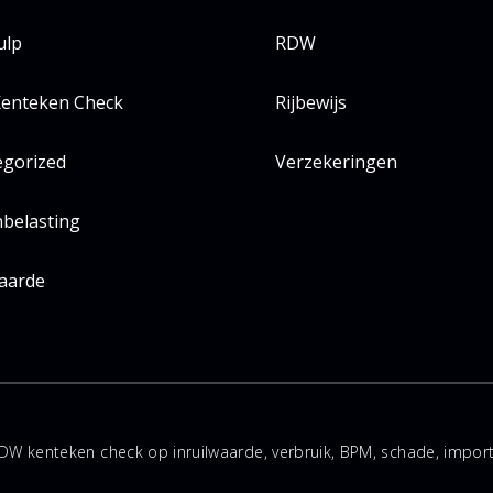
ulp
RDW
enteken Check
Rijbewijs
egorized
Verzekeringen
belasting
aarde
DW kenteken check op inruilwaarde, verbruik, BPM, schade, impo