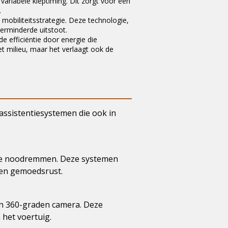
riabele kleptiming. Dit zorgt voor een
.
 mobiliteitsstrategie. Deze technologie,
verminderde uitstoot.
 efficiëntie door energie die
et milieu, maar het verlaagt ook de
assistentiesystemen die ook in
sche noodremmen. Deze systemen
 en gemoedsrust.
en 360-graden camera. Deze
 het voertuig.