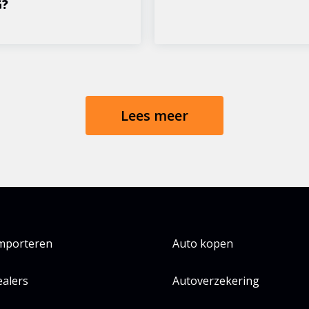
G?
Lees meer
importeren
Auto kopen
alers
Autoverzekering