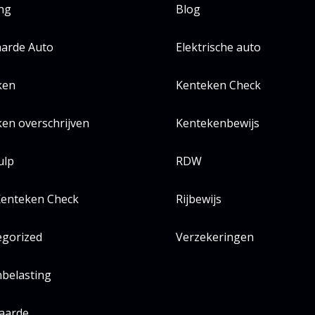
ing
Blog
arde Auto
Elektrische auto
ken
Kenteken Check
en overschrijven
Kentekenbewijs
ulp
RDW
enteken Check
Rijbewijs
egorized
Verzekeringen
belasting
aarde