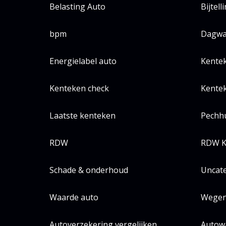
Belasting Auto
Bijtell
bpm
Dagwa
Energielabel auto
Kente
Kenteken check
Kentek
Laatste kenteken
Pechh
RDW
RDW K
Schade & onderhoud
Uncat
Waarde auto
Wegen
Autoverzekering vergelijken
Autow