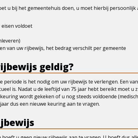
et u bij het gemeentehuis doen, u moet hierbij persoonlijk
e eisen voldoet
nleveren)
en van uw rijbewijs, het bedrag verschilt per gemeente
ijbewijs geldig?
 die periode is het nodig om uw rijbewijs te verlengen. Een va
ueel is. Nadat u de leeftijd van 75 jaar hebt bereikt moet u z
e keuring wordt gekeken of u nog steeds voldoende (medisc
jaar dus een nieuwe keuring aan te vragen.
ijbewijs
hoeft u geen nieuw rijbewijs aan te vragen. U hoeft dus all