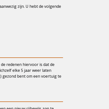
 aanwezig zijn. U hebt de volgende
n de redenen hiervoor is dat de
ichzelf elke 5 jaar weer laten
h) gezond bent om een voertuig te
een een nieuw rijbewijs aan te