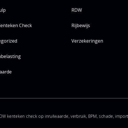
ulp
RDW
enteken Check
Rijbewijs
egorized
Verzekeringen
belasting
aarde
DW kenteken check op inruilwaarde, verbruik, BPM, schade, impo