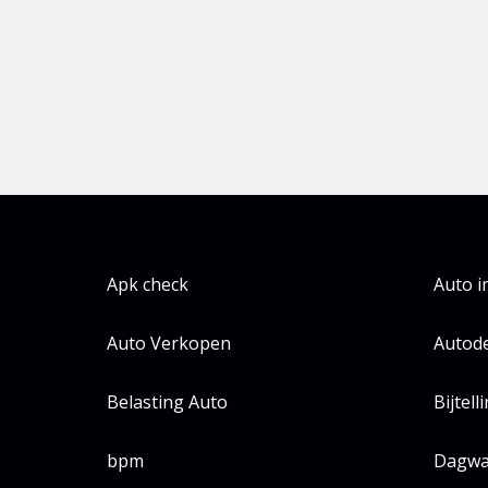
Apk check
Auto 
Auto Verkopen
Autode
Belasting Auto
Bijtell
bpm
Dagwa