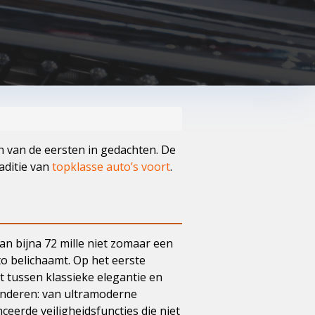
n van de eersten in gedachten. De
aditie van
topklasse auto’s voort
.
van bijna 72 mille niet zomaar een
o belichaamt. Op het eerste
dt tussen klassieke elegantie en
wonderen: van ultramoderne
eerde veiligheidsfuncties die niet