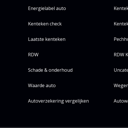
Energielabel auto
Kente
Kenteken check
Kentek
Laatste kenteken
Pechh
RDW
RDW K
Schade & onderhoud
Uncat
Waarde auto
Wegen
Autoverzekering vergelijken
Autow