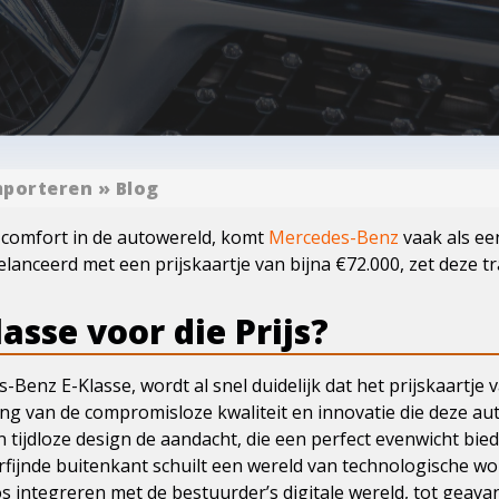
mporteren
»
Blog
comfort in de autowereld, komt
Mercedes-Benz
vaak als ee
lanceerd met een prijskaartje van bijna €72.000, zet deze tr
asse voor die Prijs?
Benz E-Klasse, wordt al snel duidelijk dat het prijskaartje 
g van de compromisloze kwaliteit en innovatie die deze aut
n tijdloze design de aandacht, die een perfect evenwicht bie
rfijnde buitenkant schuilt een wereld van technologische 
integreren met de bestuurder’s digitale wereld, tot geavanc