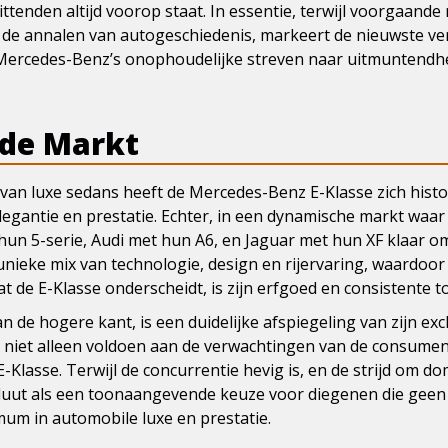
ittenden altijd voorop staat. In essentie, terwijl voorgaande
 de annalen van autogeschiedenis, markeert de nieuwste vers
Mercedes-Benz’s onophoudelijke streven naar uitmuntendhei
 de Markt
an luxe sedans heeft de Mercedes-Benz E-Klasse zich histo
egantie en prestatie. Echter, in een dynamische markt waar i
hun 5-serie, Audi met hun A6, en Jaguar met hun XF klaar om
nieke mix van technologie, design en rijervaring, waardoor
 de E-Klasse onderscheidt, is zijn erfgoed en consistente to
n de hogere kant, is een duidelijke afspiegeling van zijn exc
iet alleen voldoen aan de verwachtingen van de consument,
E-Klasse. Terwijl de concurrentie hevig is, en de strijd om d
soluut als een toonaangevende keuze voor diegenen die gee
um in automobile luxe en prestatie.