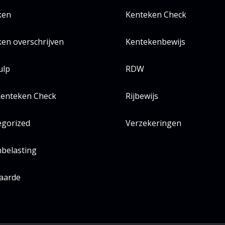
ken
Kenteken Check
en overschrijven
Kentekenbewijs
ulp
RDW
enteken Check
Rijbewijs
egorized
Verzekeringen
belasting
aarde