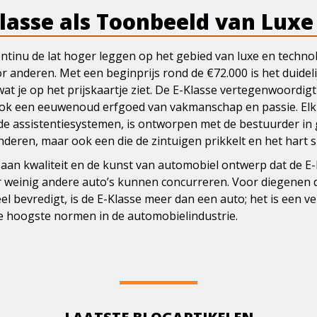
Klasse als Toonbeeld van Luxe
tinu de lat hoger leggen op het gebied van luxe en technolo
r anderen. Met een beginprijs rond de €72.000 is het duide
at je op het prijskaartje ziet. De E-Klasse vertegenwoordigt 
ok een eeuwenoud erfgoed van vakmanschap en passie. Elk d
de assistentiesystemen, is ontworpen met de bestuurder in 
anderen, maar ook een die de zintuigen prikkelt en het hart 
 aan kwaliteit en de kunst van automobiel ontwerp dat de E
r weinig andere auto’s kunnen concurreren. Voor diegenen d
el bevredigt, is de E-Klasse meer dan een auto; het is een v
e hoogste normen in de automobielindustrie.