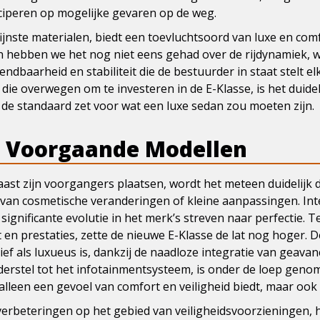
ciperen op mogelijke gevaren op de weg.
ijnste materialen, biedt een toevluchtsoord van luxe en comf
n hebben we het nog niet eens gehad over de rijdynamiek, wa
ndbaarheid en stabiliteit die de bestuurder in staat stelt 
e overwegen om te investeren in de E-Klasse, is het duideli
 de standaard zet voor wat een luxe sedan zou moeten zijn.
t Voorgaande Modellen
ast zijn voorgangers plaatsen, wordt het meteen duidelijk
van cosmetische veranderingen of kleine aanpassingen. Int
ignificante evolutie in het merk’s streven naar perfectie. T
n prestaties, zette de nieuwe E-Klasse de lat nog hoger. D
tief als luxueus is, dankzij de naadloze integratie van geav
derstel tot het infotainmentsysteem, is onder de loep genom
 alleen een gevoel van comfort en veiligheid biedt, maar ook 
erbeteringen op het gebied van veiligheidsvoorzieningen