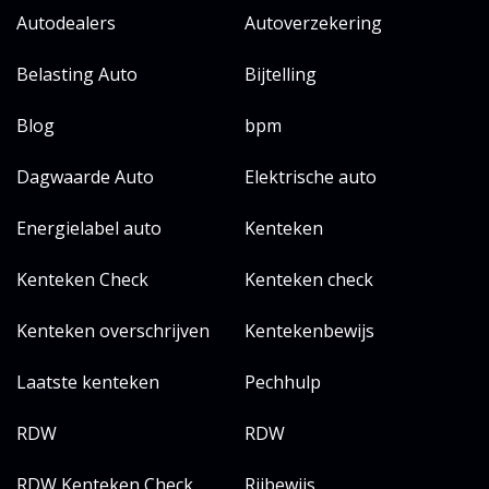
Autodealers
Autoverzekering
Belasting Auto
Bijtelling
Blog
bpm
Dagwaarde Auto
Elektrische auto
Energielabel auto
Kenteken
Kenteken Check
Kenteken check
Kenteken overschrijven
Kentekenbewijs
Laatste kenteken
Pechhulp
RDW
RDW
RDW Kenteken Check
Rijbewijs