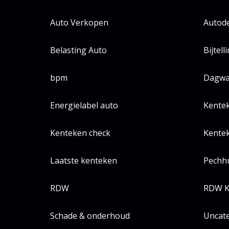
Auto Verkopen
Autode
Belasting Auto
Bijtell
bpm
Dagwa
Energielabel auto
Kente
Kenteken check
Kentek
Laatste kenteken
Pechh
RDW
RDW K
Schade & onderhoud
Uncat