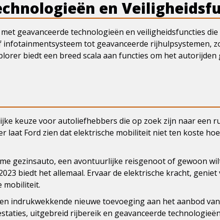
chnologieën en Veiligheidsfu
t met geavanceerde technologieën en veiligheidsfuncties di
tief infotainmentsysteem tot geavanceerde rijhulpsystemen, z
rer biedt een breed scala aan functies om het autorijden g
jke keuze voor autoliefhebbers die op zoek zijn naar een r
laat Ford zien dat elektrische mobiliteit niet ten koste hoef
ime gezinsauto, een avontuurlijke reisgenoot of gewoon wil
 2023 biedt het allemaal. Ervaar de elektrische kracht, genie
mobiliteit.
een indrukwekkende nieuwe toevoeging aan het aanbod van v
restaties, uitgebreid rijbereik en geavanceerde technologie