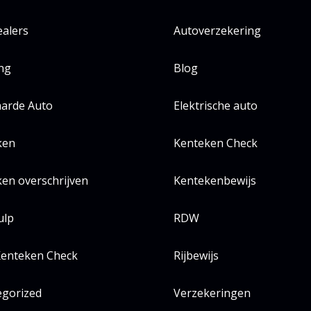
alers
Autoverzekering
ing
Blog
arde Auto
Elektrische auto
ken
Kenteken Check
en overschrijven
Kentekenbewijs
ulp
RDW
enteken Check
Rijbewijs
egorized
Verzekeringen