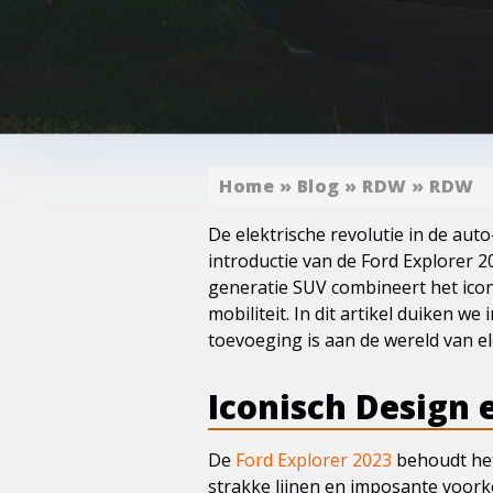
Home
»
Blog
»
RDW
»
RDW
De elektrische revolutie in de auto
introductie van de Ford Explorer 2
generatie SUV combineert het icon
mobiliteit. In dit artikel duiken 
toevoeging is aan de wereld van el
Iconisch Design 
De
Ford Explorer 2023
behoudt het
strakke lijnen en imposante voork