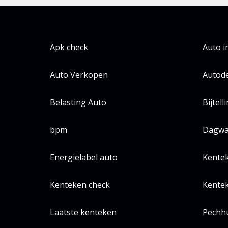
Apk check
Auto 
Auto Verkopen
Autode
Belasting Auto
Bijtell
bpm
Dagwa
Energielabel auto
Kente
Kenteken check
Kentek
Laatste kenteken
Pechh