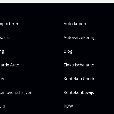
importeren
Auto kopen
alers
Autoverzekering
ing
Blog
arde Auto
Elektrische auto
ken
Kenteken Check
en overschrijven
Kentekenbewijs
ulp
RDW