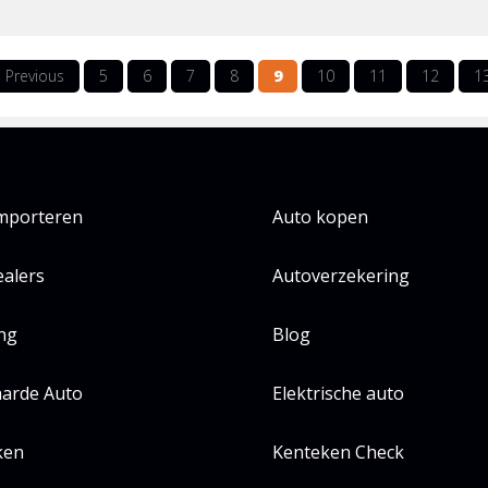
‹ Previous
5
6
7
8
9
10
11
12
1
importeren
Auto kopen
alers
Autoverzekering
ing
Blog
arde Auto
Elektrische auto
ken
Kenteken Check