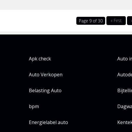
« First
Page 9 of 30
Apk check
Auto 
Auto Verkopen
Autode
Belasting Auto
Bijtell
bpm
Dagwa
Energielabel auto
Kente