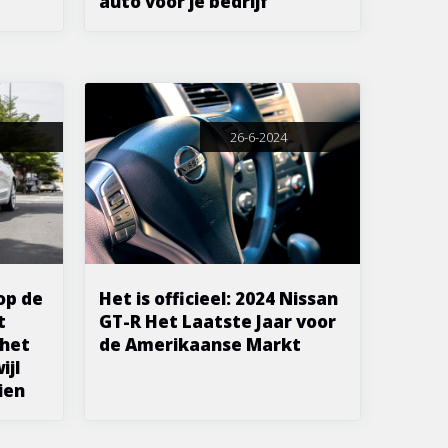
auto voor je bedrijf
26-6-2024
op de
Het is officieel: 2024 Nissan
t
GT-R Het Laatste Jaar voor
 het
de Amerikaanse Markt
ijl
ien