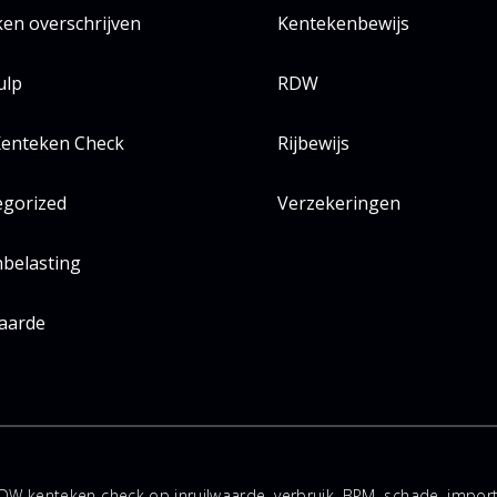
en overschrijven
Kentekenbewijs
ulp
RDW
enteken Check
Rijbewijs
egorized
Verzekeringen
belasting
aarde
DW kenteken check op inruilwaarde, verbruik, BPM, schade, impo