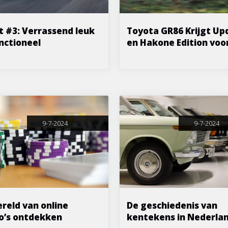
 #3: Verrassend leuk
Toyota GR86 Krijgt Up
nctioneel
en Hakone Edition voo
9-7-2024
9-7-2024
reld van online
De geschiedenis van
o’s ontdekken
kentekens in Nederla