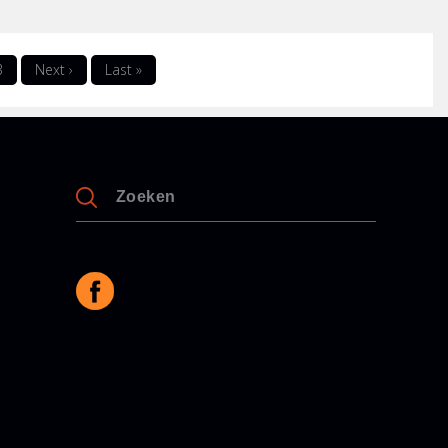
3
Next ›
Last »