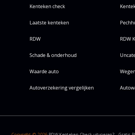
Kenteken check
Kentek
Laatste kenteken
Pechh
RDW
RDW K
Schade & onderhoud
Uncat
Waarde auto
Wegen
Autoverzekering vergelijken
Autow
Copyright © 2026
RDW Kenteken Check uitvoeren? - Gratis R