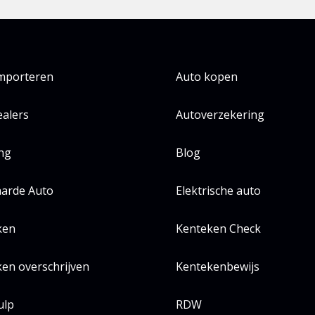
importeren
Auto kopen
alers
Autoverzekering
ing
Blog
arde Auto
Elektrische auto
ken
Kenteken Check
en overschrijven
Kentekenbewijs
ulp
RDW