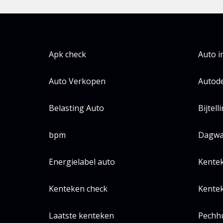
Apk check
Auto 
Auto Verkopen
Autode
Belasting Auto
Bijtell
bpm
Dagwa
Energielabel auto
Kente
Kenteken check
Kentek
Laatste kenteken
Pechh