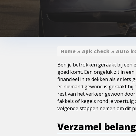
Home
»
Apk check
»
Auto k
Ben je betrokken geraakt bij een er
goed komt. Een ongeluk zit in een
financieel in te dekken als er iet
er niemand gewond is geraakt bij 
rest van het verkeer gewoon doorr
fakkels of kegels rond je voertuig
volgende stappen nemen om dit pr
Verzamel belang