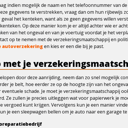
g indien mogelijk de naam en het telefoonnummer van de an
deze gegevens te verstrekken, vraag dan om hun rijbewijs z
 geval het kenteken, want als ze geen gegevens willen verstr
kenteken. Op deze manier kom je er altijd achter wie er ach
ken van het ongeval en van je voertuig voordat je het verpla
act op te nemen met de verzekeringsmaatschappij en politi
e autoverzekering
en kies er een die bij je past.
 met je verzekeringsmaatsch
lopen door deze aanrijding, neem dan zo snel mogelijk con
der je belt, hoe eerder ze op de hoogte zijn van het onge
 eventuele schade. Je moet je verzekeringsmaatschappij ook
rd. Ze zullen je precies uitleggen wat voor papierwerk je m
e vergoed kunt krijgen. Vervolgens kun je een manier vinde
 kun je een sleepwagen bellen om je auto naar een garage t
reparatiebedrijf