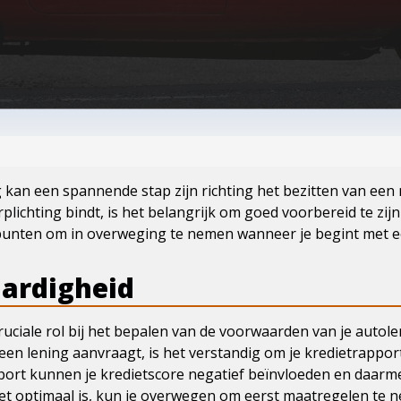
kan een spannende stap zijn richting het bezitten van een 
erplichting bindt, is het belangrijk om goed voorbereid te zi
le punten om in overweging te nemen wanneer je begint met 
aardigheid
ruciale rol bij het bepalen van de voorwaarden van je autol
 een lening aanvraagt, is het verstandig om je kredietrappor
apport kunnen je kredietscore negatief beïnvloeden en daarmee
iet optimaal is, kun je overwegen om eerst maatregelen te 