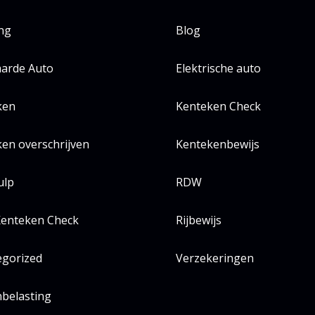
ing
Blog
arde Auto
Elektrische auto
ken
Kenteken Check
en overschrijven
Kentekenbewijs
ulp
RDW
enteken Check
Rijbewijs
egorized
Verzekeringen
belasting