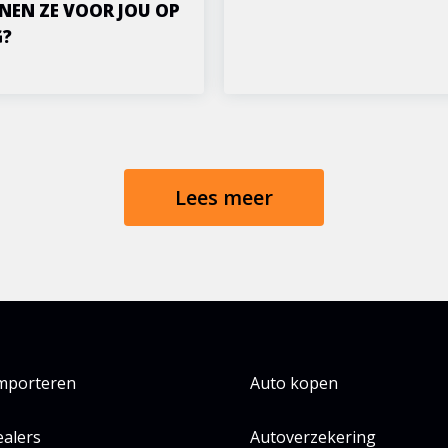
NEN ZE VOOR JOU OP
G?
Lees meer
importeren
Auto kopen
alers
Autoverzekering